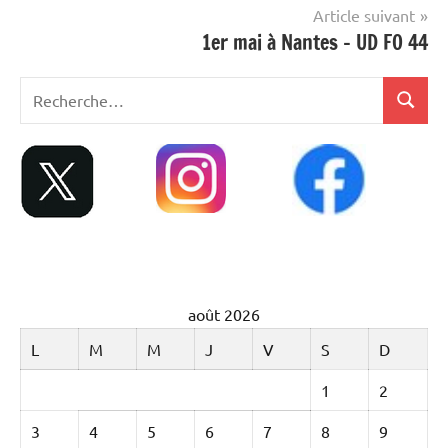
l’article
Article suivant
1er mai à Nantes – UD FO 44
Recherche
Recher
pour
:
août 2026
L
M
M
J
V
S
D
1
2
3
4
5
6
7
8
9