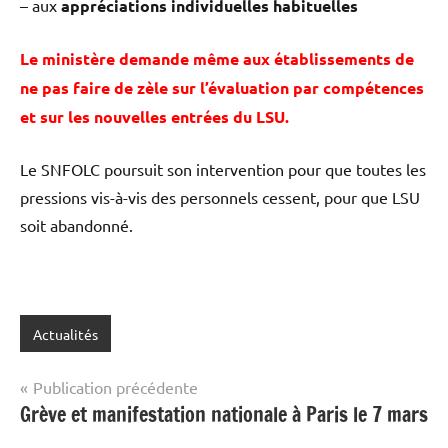
– aux
appréciations individuelles habituelles
Le ministère demande même aux établissements de
ne pas faire de zèle sur l’évaluation par compétences
et sur les nouvelles entrées du LSU.
Le SNFOLC poursuit son intervention pour que toutes les
pressions vis-à-vis des personnels cessent, pour que LSU
soit abandonné.
Actualités
Navigation
Publication précédente
Grève et manifestation nationale à Paris le 7 mars
de