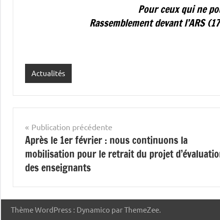
Pour ceux qui ne po
Rassemblement devant l’ARS (17
Actualités
Navigation
Publication précédente
Après le 1er février : nous continuons la
de
mobilisation pour le retrait du projet d’évaluati
l’article
des enseignants
Thème WordPress : Dynamico par ThemeZee.