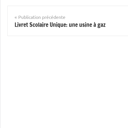
Navigation
Publication précédente
Livret Scolaire Unique: une usine à gaz
de
l’article