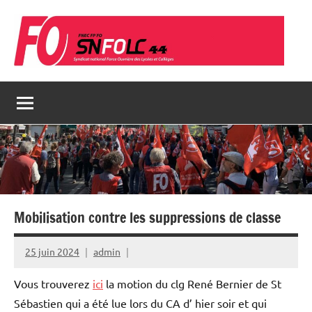
Aller
au
contenu
Mobilisation contre les suppressions de classe
25 juin 2024
admin
Vous trouverez
ici
la m
otion du clg René Bernier
de St
Sébastien
qui a été lue lors du CA d’ hier soir et qui