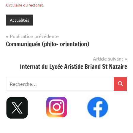
Circulaire du rectorat.
Actualités
Navigation
Publication précédente
Communiqués (philo- orientation)
de
l’article
Article suivant
Internat du Lycée Aristide Briand St Nazaire
Recherche
Recher
pour
: