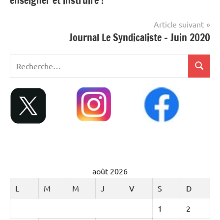
enseigner et instruire !
l’article
Article suivant
Journal Le Syndicaliste – Juin 2020
Recherche
Recher
pour
:
août 2026
L
M
M
J
V
S
D
1
2