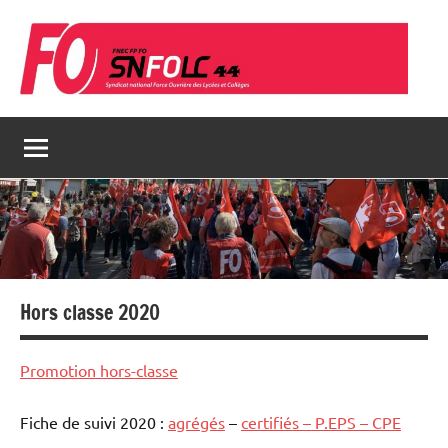
Aller
au
contenu
Hors classe 2020
Promotion hors-classe
Fiche de suivi 2020 :
agrégés
–
certifiés – P.EPS – CPE