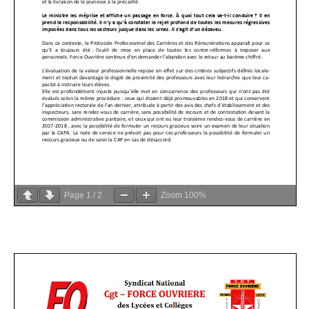
Page
1
/
2
Zoom
100%