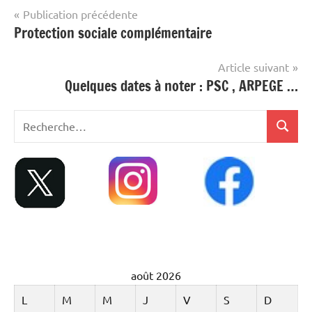
Navigation
Publication précédente
Protection sociale complémentaire
de
l’article
Article suivant
Quelques dates à noter : PSC , ARPEGE …
Recherche
Recher
pour
:
août 2026
L
M
M
J
V
S
D