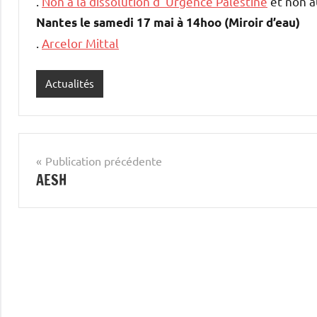
.
Non à la dissolution d’ Urgence Palestine
et non a
Nantes le samedi 17 mai à 14hoo (Miroir d’eau)
.
Arcelor Mittal
Actualités
Navigation
Publication précédente
AESH
de
l’article