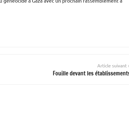
u généocide à Gaza avec un prochain rassemblement à
Article suivant
Fouille devant les établissement