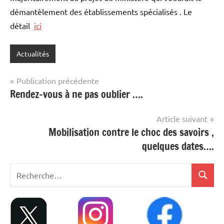
démantèlement des établissements spécialisés . Le
détail
ici
Actualités
Navigation
Publication précédente
Rendez-vous à ne pas oublier ….
de
l’article
Article suivant
Mobilisation contre le choc des savoirs ,
quelques dates….
Recherche
Recher
pour
: