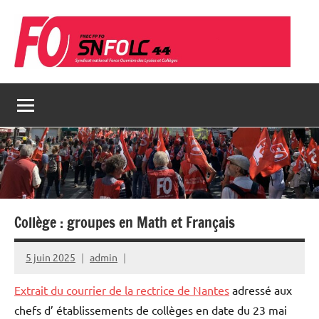
Aller
au
contenu
Collège : groupes en Math et Français
5 juin 2025
admin
Extrait du courrier de la rectrice de Nantes
adressé aux
chefs d’ établissements de collèges en date du 23 mai