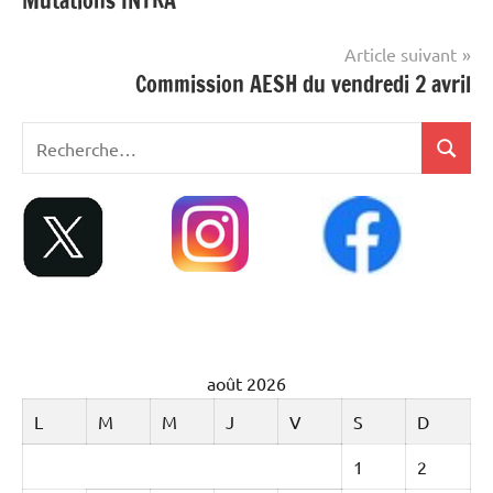
Mutations INTRA
de
l’article
Article suivant
Commission AESH du vendredi 2 avril
Recherche
Recher
pour
:
août 2026
L
M
M
J
V
S
D
1
2