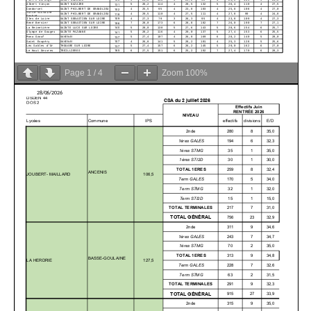
Page
1
/
4
Zoom
100%