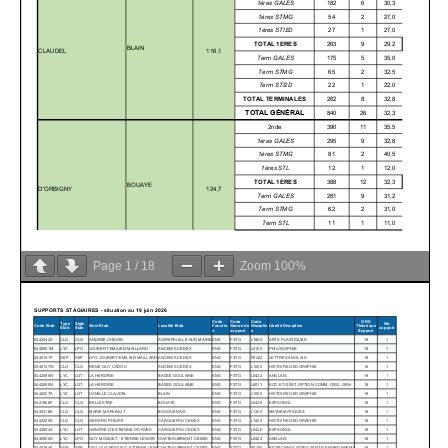
Page
1
/
18
Zoom
100%